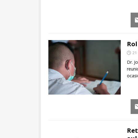
Em
Rol
21
Dr. J
reuni
ocasi
Em
Ret