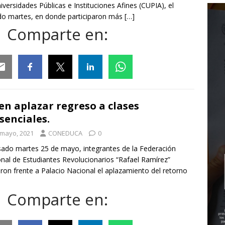
iversidades Públicas e Instituciones Afines (CUPIA), el
o martes, en donde participaron más
[…]
Comparte en:
ail
Facebook
Twitter
Linkedin
Whatsapp
en aplazar regreso a clases
senciales.
 mayo, 2021
CONEDUCA
0
sado martes 25 de mayo, integrantes de la Federación
nal de Estudiantes Revolucionarios “Rafael Ramírez”
eron frente a Palacio Nacional el aplazamiento del retorno
Comparte en: