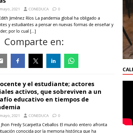
as
 mayo, 2021
CONEDUCA
0
Edith Jiménez Ríos La pandemia global ha obligado a
tes y estudiantes a pensar en nuevas formas de enseñar y
der; por lo cual
[…]
Comparte en:
CAL
ail
Facebook
Twitter
Linkedin
Whatsapp
docente y el estudiante; actores
iales activos, que sobreviven a un
afío educativo en tiempos de
ndemia
 mayo, 2021
CONEDUCA
0
 Jhon Fredy Scarpetta Ceballos El mundo entero afronta
ituación conocida por la memoria histórica que ha