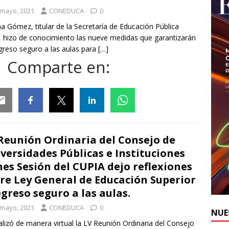
 mayo, 2021
CONEDUCA
0
na Gómez, titular de la Secretaría de Educación Pública
, hizo de conocimiento las nueve medidas que garantizarán
greso seguro a las aulas para
[…]
Comparte en:
ail
Facebook
Twitter
Linkedin
Whatsapp
Reunión Ordinaria del Consejo de
versidades Públicas e Instituciones
nes Sesión del CUPIA dejo reflexiones
re Ley General de Educación Superior
egreso seguro a las aulas.
 mayo, 2021
CONEDUCA
0
NUE
alizó de manera virtual la LV Reunión Ordinaria del Consejo