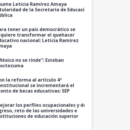
sume Leticia Ramírez Amaya
itularidad de la Secretaría de Educación
ública
ara tener un país democrático se
equiere transformar el quehacer
ducativo nacional: Leticia Ramírez
maya
México no se rinde”: Esteban
octezuma
on la reforma al artículo 4º
onstitucional se incrementará el
onto de becas educativas: SEP
ejorar los perfiles ocupacionales y de
greso, reto de las universidades e
nstituciones de educación superior