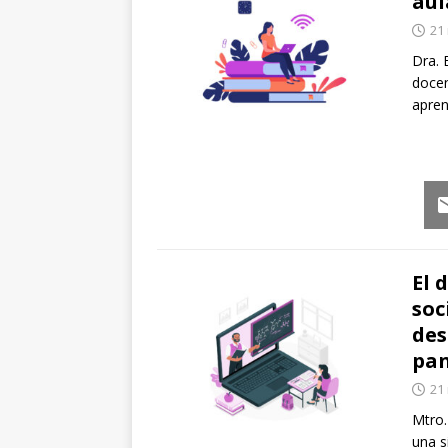
aul
21
Dra. 
docen
apren
Em
El 
soc
des
pa
21
Mtro.
una s