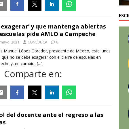
ail
Facebook
Twitter
Linkedin
Whatsapp
ESC
 exagerar’ y que mantenga abiertas
 escuelas pide AMLO a Campeche
 mayo, 2021
CONEDUCA
0
s Manuel López Obrador, presidente de México, este lunes
ó que no se debe exagerar con el cierre de escuelas en
eche y, en cambio,
[…]
Comparte en:
ail
Facebook
Twitter
Linkedin
Whatsapp
rol del docente ante el regreso a las
as