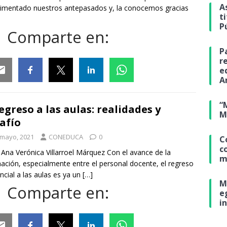
A
imentado nuestros antepasados y, la conocemos gracias
t
P
Comparte en:
P
r
e
A
ail
Facebook
Twitter
Linkedin
Whatsapp
“
regreso a las aulas: realidades y
M
afío
 mayo, 2021
CONEDUCA
0
C
c
 Ana Verónica Villarroel Márquez Con el avance de la
m
ación, especialmente entre el personal docente, el regreso
ncial a las aulas es ya un
[…]
M
Comparte en:
e
i