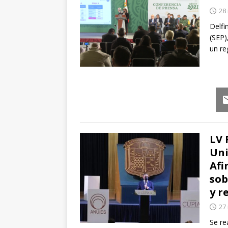
28
Delfi
(SEP)
un re
Em
LV 
Uni
Afi
sob
y r
27
Se re