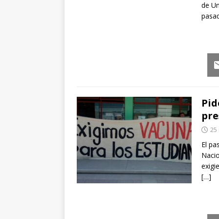
de Un
pasad
Em
Pid
pre
25
El pa
Nacio
exigi
[…]