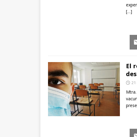
exper
[…]
Em
El 
des
21
Mtra.
vacun
prese