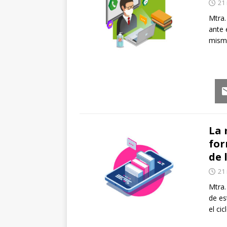
21
Mtra.
ante 
mism
Em
La 
for
de 
21
Mtra.
de es
el cic