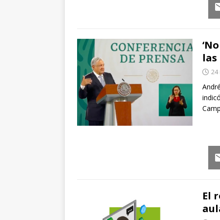
Em
‘No
las
24
André
indic
Camp
Em
El 
aul