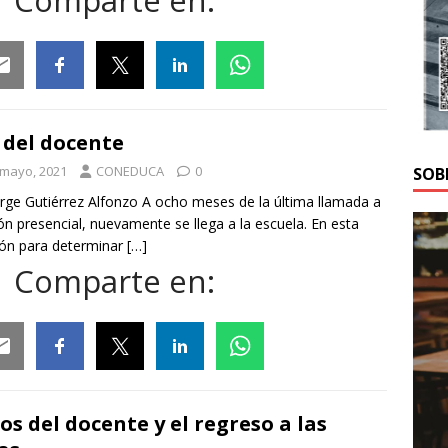
Comparte en:
ail
Facebook
Twitter
Linkedin
Whatsapp
 del docente
 mayo, 2021
CONEDUCA
0
SOB
orge Gutiérrez Alfonzo A ocho meses de la última llamada a
ón presencial, nuevamente se llega a la escuela. En esta
ón para determinar
[…]
Comparte en:
ail
Facebook
Twitter
Linkedin
Whatsapp
os del docente y el regreso a las