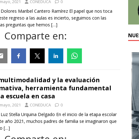
 mayo, 2021
CONEDUCA
0
 Dolores Maribel Cantero Ramírez El papel que nos toca
este regreso a las aulas es incierto, seguimos con las
as preguntas que hemos
[…]
Comparte en:
NUE
ail
Facebook
Twitter
Linkedin
Whatsapp
multimodalidad y la evaluación
mativa, herramienta fundamental
la escuela en casa
 mayo, 2021
CONEDUCA
0
 Luz Stella Urquina Delgado En el inicio de la etapa escolar
te año 2021, muchos padres de familia se imaginaron que
lo
[…]