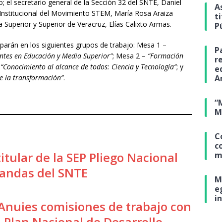
el secretario general de la Sección 32 del SNTE, Daniel
A
 Institucional del Movimiento STEM, María Rosa Araiza
t
 Superior y Superior de Veracruz, Elías Calixto Armas.
P
ciparán en los siguientes grupos de trabajo: Mesa 1 –
P
entes en Educación y Media Superior”
; Mesa 2 –
“Formación
r
–
“Conocimiento al alcance de todos: Ciencia y Tecnología”
; y
e
A
de la transformación”
.
“
M
C
c
itular de la SEP Pliego Nacional
m
andas del SNTE
M
e
i
 Anuies comisiones de trabajo con
l Plan Nacional de Desarrollo