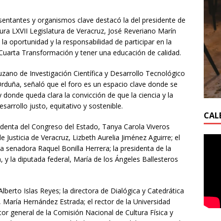
sentantes y organismos clave destacó la del presidente de
ra LXVII Legislatura de Veracruz, José Reveriano Marín
la oportunidad y la responsabilidad de participar en la
 Cuarta Transformación y tener una educación de calidad.
uzano de Investigación Científica y Desarrollo Tecnológico
rduña, señaló que el foro es un espacio clave donde se
y donde queda clara la convicción de que la ciencia y la
sarrollo justo, equitativo y sostenible.
CAL
sidenta del Congreso del Estado, Tanya Carola Viveros
e Justicia de Veracruz, Lizbeth Aurelia Jiménez Aguirre; el
 senadora Raquel Bonilla Herrera; la presidenta de la
 y la diputada federal, María de los Ángeles Ballesteros
lberto Islas Reyes; la directora de Dialógica y Catedrática
 María Hernández Estrada; el rector de la Universidad
tor general de la Comisión Nacional de Cultura Física y