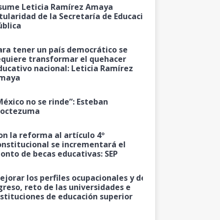
sume Leticia Ramírez Amaya
itularidad de la Secretaría de Educación
ública
ara tener un país democrático se
equiere transformar el quehacer
ducativo nacional: Leticia Ramírez
maya
México no se rinde”: Esteban
octezuma
on la reforma al artículo 4º
onstitucional se incrementará el
onto de becas educativas: SEP
ejorar los perfiles ocupacionales y de
greso, reto de las universidades e
nstituciones de educación superior