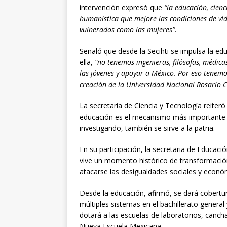
intervención expresó que
“la educación, cien
humanística que mejore las condiciones de vid
vulnerados como las mujeres”.
Señaló que desde la Secihti se impulsa la ed
ella,
“no tenemos ingenieras, filósofas, médic
las jóvenes y apoyar a México. Por eso tenem
creación de la Universidad Nacional Rosario 
La secretaria de Ciencia y Tecnología reiteró
educación es el mecanismo más importante q
investigando, también se sirve a la patria.
En su participación, la secretaria de Educació
vive un momento histórico de transformación
atacarse las desigualdades sociales y econó
Desde la educación, afirmó, se dará cobertu
múltiples sistemas en el bachillerato general
dotará a las escuelas de laboratorios, cancha
Nueva Escuela Mexicana.