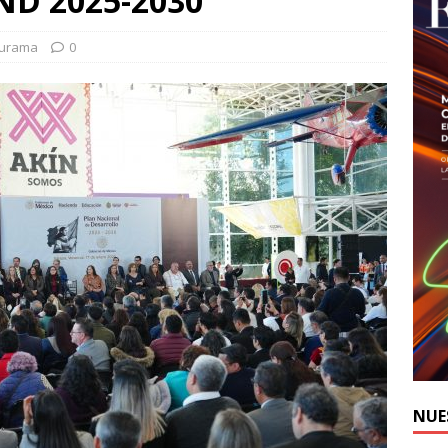
PND 2025-2030
durama
0
NUE