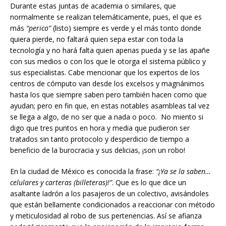
Durante estas juntas de academia o similares, que
normalmente se realizan telemáticamente, pues, el que es
más
“perico”
(listo) siempre es verde y el más tonto donde
quiera pierde, no faltará quien sepa estar con toda la
tecnología y no hará falta quien apenas pueda y se las apañe
con sus medios o con los que le otorga el sistema público y
sus especialistas. Cabe mencionar que los expertos de los
centros de cómputo van desde los excelsos y magnánimos
hasta los que siempre saben pero también hacen como que
ayudan; pero en fin que, en estas notables asambleas tal vez
se llega a algo, de no ser que a nada o poco. No miento si
digo que tres puntos en hora y media que pudieron ser
tratados sin tanto protocolo y desperdicio de tiempo a
beneficio de la burocracia y sus delicias, ¡son un robo!
En la ciudad de México es conocida la frase:
“¡Ya se la saben…
celulares y carteras (billeteras)!”
. Que es lo que dice un
asaltante ladrón a los pasajeros de un colectivo, avisándoles
que están bellamente condicionados a reaccionar con método
y meticulosidad al robo de sus pertenencias. Así se afianza