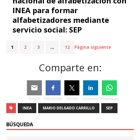
nacional de alfabetización con
INEA para formar
alfabetizadores mediante
servicio social: SEP
1
2
3
…
12
Página siguiente
Comparte en:
Email
Facebook
Twitter
Linkedin
Whatsapp
INEA
MARIO DELGADO CARRILLO
SEP
BÚSQUEDA