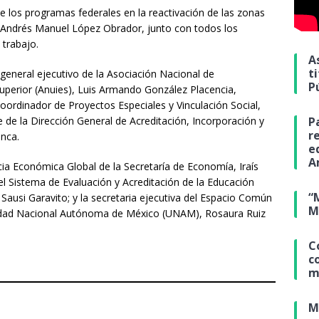
e los programas federales en la reactivación de las zonas
e Andrés Manuel López Obrador, junto con todos los
 trabajo.
A
t
general ejecutivo de la Asociación Nacional de
P
Superior (Anuies), Luis Armando González Placencia,
coordinador de Proyectos Especiales y Vinculación Social,
e de la Dirección General de Acreditación, Incorporación y
P
r
onca.
e
A
ncia Económica Global de la Secretaría de Economía, Iraís
el Sistema de Evaluación y Acreditación de la Educación
“
 Sausi Garavito; y la secretaria ejecutiva del Espacio Común
M
sidad Nacional Autónoma de México (UNAM), Rosaura Ruiz
C
c
m
M