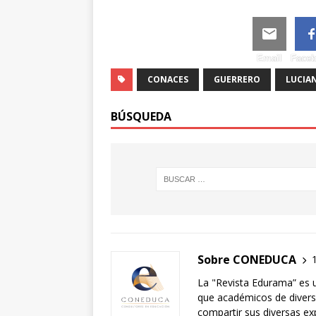
Email
Face
CONACES
GUERRERO
LUCIA
BÚSQUEDA
Sobre CONEDUCA
La "Revista Edurama” es 
que académicos de diversa
compartir sus diversas exp