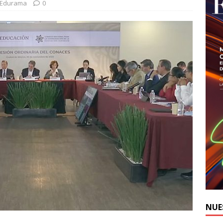
-Edurama
0
NUE