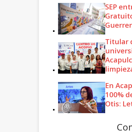
SEP ent
Gratuit
Guerrer
Titular 
universi
Acapulc
limpiez
En Acap
100% de
Otis: Le
Com