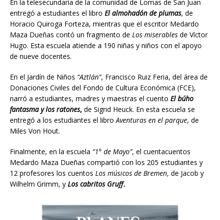
En la telesecundaria de la comunidad de Lomas de San Juan
entregó a estudiantes el libro
El almohadón de plumas
, de
Horacio Quiroga Forteza, mientras que el escritor Medardo
Maza Dueñas contó un fragmento de
Los miserables
de Víctor
Hugo. Esta escuela atiende a 190 niñas y niños con el apoyo
de nueve docentes.
En el Jardín de Niños
“Aztlán”
, Francisco Ruiz Feria, del área de
Donaciones Civiles del Fondo de Cultura Económica (FCE),
narró a estudiantes, madres y maestras el cuento
El búho
fantasma y los ratones
,
de Sigrid Heuck. En esta escuela se
entregó a los estudiantes el libro
Aventuras en el parque
, de
Miles Von Hout.
Finalmente, en la escuela
“1° de Mayo”
, el cuentacuentos
Medardo Maza Dueñas compartió con los 205 estudiantes y
12 profesores los cuentos
Los músicos
de Bremen
, de Jacob y
Wilhelm Grimm, y
Los cabritos Gruff
.