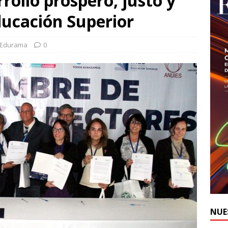
rollo próspero, justo y
ducación Superior
-Edurama
0
NUE