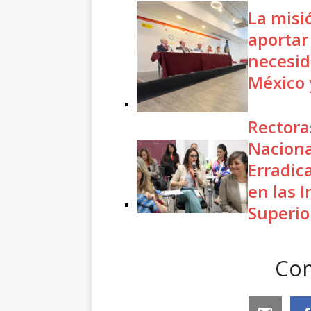
La misi
aportar
necesid
México 
Rectora
Naciona
Erradic
en las 
Superio
Com