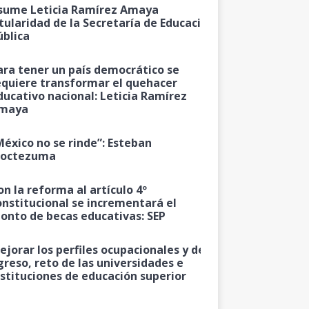
sume Leticia Ramírez Amaya
itularidad de la Secretaría de Educación
ública
ara tener un país democrático se
equiere transformar el quehacer
ducativo nacional: Leticia Ramírez
maya
México no se rinde”: Esteban
octezuma
on la reforma al artículo 4º
onstitucional se incrementará el
onto de becas educativas: SEP
ejorar los perfiles ocupacionales y de
greso, reto de las universidades e
nstituciones de educación superior