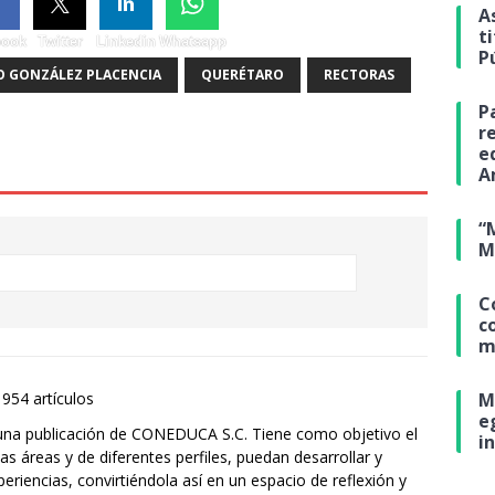
A
t
book
Twitter
Linkedin
Whatsapp
P
O GONZÁLEZ PLACENCIA
QUERÉTARO
RECTORAS
P
r
e
A
“
M
C
c
m
M
1954 artículos
e
una publicación de CONEDUCA S.C. Tiene como objetivo el
i
s áreas y de diferentes perfiles, puedan desarrollar y
eriencias, convirtiéndola así en un espacio de reflexión y