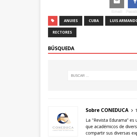
Email
Face
ANUIES
CUBA
LUIS ARMAND
RECTORES
BÚSQUEDA
Sobre CONEDUCA
La "Revista Edurama” es 
que académicos de diversa
compartir sus diversas exp