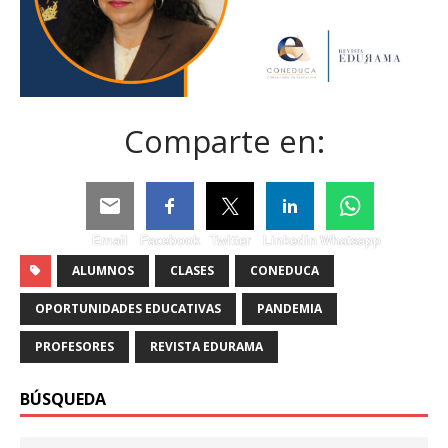
Comparte en:
Email
Facebook
Twitter
Linkedin
Whatsapp
ALUMNOS
CLASES
CONEDUCA
OPORTUNIDADES EDUCATIVAS
PANDEMIA
PROFESORES
REVISTA EDURAMA
BÚSQUEDA