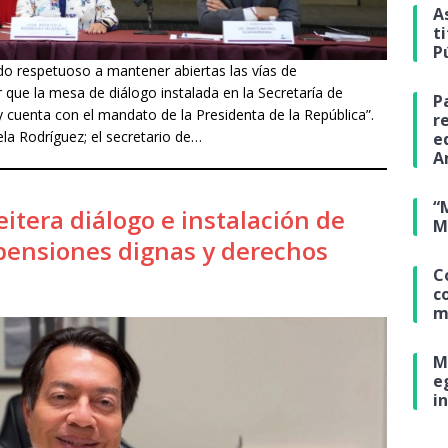
A
t
P
do respetuoso a mantener abiertas las vías de
 que la mesa de diálogo instalada en la Secretaría de
P
 cuenta con el mandato de la Presidenta de la República”.
r
la Rodríguez; el secretario de…
e
A
“
itera diálogo e instalación de
M
pensiones dignas y derechos
C
c
m
M
e
i