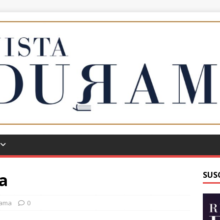
a
SUS
rama
0