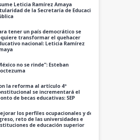
sume Leticia Ramírez Amaya
itularidad de la Secretaría de Educación
ública
ara tener un país democrático se
equiere transformar el quehacer
ducativo nacional: Leticia Ramírez
maya
México no se rinde”: Esteban
octezuma
on la reforma al artículo 4º
onstitucional se incrementará el
onto de becas educativas: SEP
ejorar los perfiles ocupacionales y de
greso, reto de las universidades e
nstituciones de educación superior