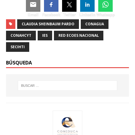
Email
Facebook
Twitter
Linkedin
Whatsapp
CLAUDIA SHEINBAUM PARDO
CONAGUA
CONAHCYT
IES
RED ECOES NACIONAL
SECIHTI
BÚSQUEDA