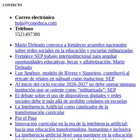
CONTACTO
Correo electrónico
hola@coneduca.com
Teléfono
5521497380
Mario Delgado convoca a fortalecer acuerdos nacionales
sobre redes sociales en la educación y escuelas militarizadas
Fortalece SEP trabajo interinstitucional para ampliar
oportunidades educativas, becas y alfabetización: Mario
Delgado
Luz Jiménez, modelo de Rivera y Siqueiros, contribuyó al
rescate de relatos en náhuatl como traductora: SEP
Al inicio del ciclo escolar 2026-2027 no debe operar ninguna
institución que se ostente como “militarizada”: SEP
El debate sobre el uso de dispositivos digitales y redes
sociales debe ir más allá de prohibir celulares en escuelas
La Inteligencia Artificial como catalizador de la
transformación curricular
Por el Pase
Innovación curricular en la era de la inteligencia artificial:
hacia una educación transformadora, humanista e inclusiva
La inteligencia artificial llegó para quedarse en la educación