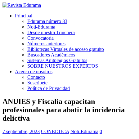
Principal
Edurama número 83
Noti-Edurama
Desde nuestra Trinchera
Convocatoria
Números anteriores
Bibliotecas Virtuales de acceso gratuito
Buscadores Académicos
Sistemas Anitplagios Gratuitos
SOBRE NUESTROS EXPERTOS
Acerca de nosotros
Contacto
Suscríbete
Política de Privacidad
ANUIES y Fiscalía capacitan
profesionales para abatir la incidencia
delictiva
7 septiembre, 2023
CONEDUCA
Noti-Edurama
0