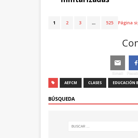
1
2
3
…
525
Página s
Com
Email
Face
AEFCM
CLASES
EDUCACIÓN B
BÚSQUEDA