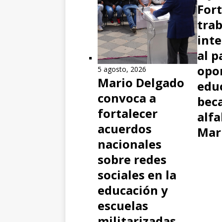
Fort
tra
inte
al p
opo
5 agosto, 2026
Mario Delgado
educ
convoca a
beca
fortalecer
alfa
acuerdos
Mar
nacionales
sobre redes
sociales en la
educación y
escuelas
militarizadas