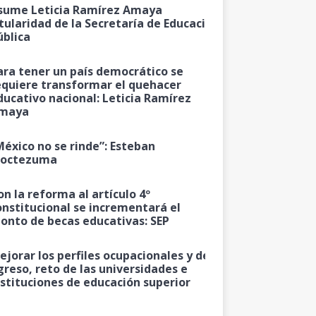
sume Leticia Ramírez Amaya
itularidad de la Secretaría de Educación
ública
ara tener un país democrático se
equiere transformar el quehacer
ducativo nacional: Leticia Ramírez
maya
México no se rinde”: Esteban
octezuma
on la reforma al artículo 4º
onstitucional se incrementará el
onto de becas educativas: SEP
ejorar los perfiles ocupacionales y de
greso, reto de las universidades e
nstituciones de educación superior