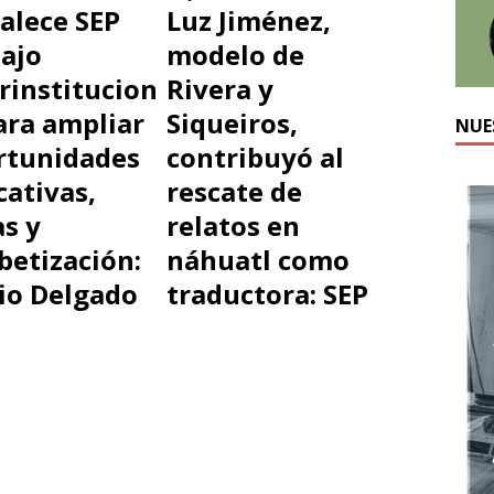
Luz Jiménez,
alece SEP
modelo de
bajo
Rivera y
rinstitucion
Siqueiros,
ara ampliar
NUE
contribuyó al
rtunidades
rescate de
ativas,
relatos en
s y
náhuatl como
betización:
traductora: SEP
io Delgado