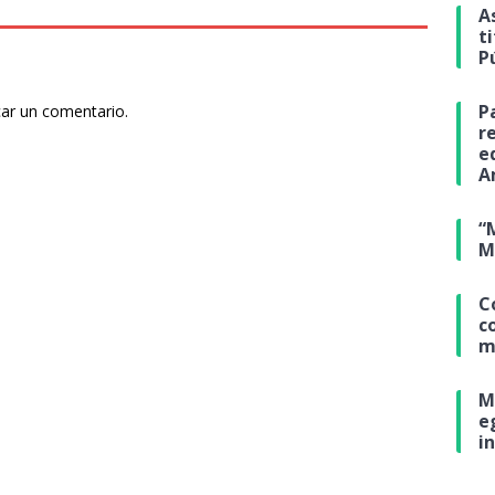
A
t
P
P
car un comentario.
r
e
A
“
M
C
c
m
M
e
i