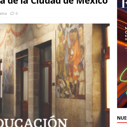
a de la Ciudad de México
rama
0
NUE