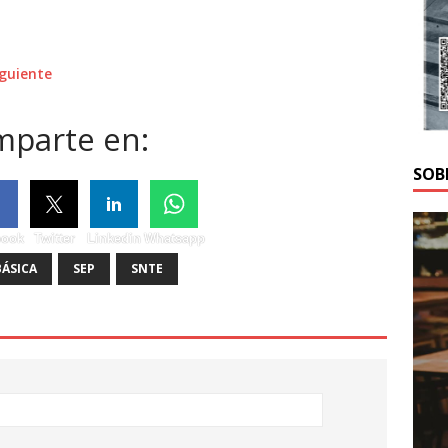
iguiente
parte en:
SOB
book
Twitter
Linkedin
Whatsapp
ÁSICA
SEP
SNTE