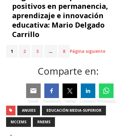
positivos en permanencia,
aprendizaje e innovación
educativa: Mario Delgado
Carrillo
1
2
3
…
8
Página siguiente
Comparte en:
Email
Facebook
Twitter
Linkedin
Whatsapp
ANUIES
EDUCACIÓN MEDIA-SUPERIOR
MCCEMS
RNEMS