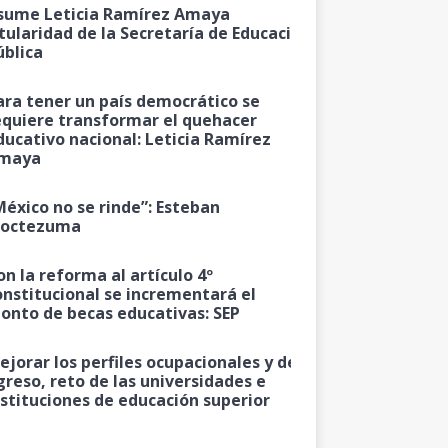
sume Leticia Ramírez Amaya
itularidad de la Secretaría de Educación
ública
ara tener un país democrático se
equiere transformar el quehacer
ducativo nacional: Leticia Ramírez
maya
México no se rinde”: Esteban
octezuma
on la reforma al artículo 4º
onstitucional se incrementará el
onto de becas educativas: SEP
ejorar los perfiles ocupacionales y de
greso, reto de las universidades e
nstituciones de educación superior