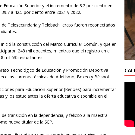
e Educación Superior y el incremento de 8.2 por ciento en
e 39.7 a 42.5 por ciento entre 2021 y 2022.
s de Telesecundaria y Telebachillerato fueron reconectados
udiantes.
inició la construcción del Marco Curricular Común, y que en
iciparon 248 mil docentes, mientras que el registro en el
 mil 635 estudiantes.
CAL
llerato Tecnológico de Educación y Promoción Deportiva
rece las carreras técnicas de Atletismo, Boxeo y Béisbol.
Opciones para Educación Superior (Renoes) para incrementar
las y los estudiantes la oferta educativa disponible en el
 de transición en la dependencia, y felicitó a la maestra
mo nueva titular de la SEP.
encargo. Encontrará una secretaría en marcha, viva y con