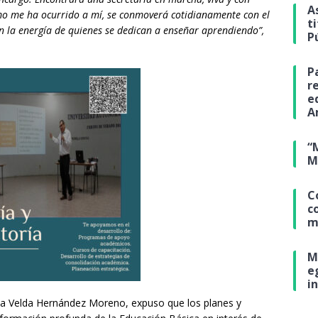
A
mo me ha ocurrido a mí, se conmoverá cotidianamente con el
t
on la energía de quienes se dedican a enseñar aprendiendo”,
P
P
r
e
A
“
M
C
c
m
M
e
i
ha Velda Hernández Moreno, expuso que los planes y