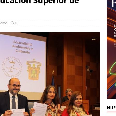
ducación Superior de
urama
0
NUE