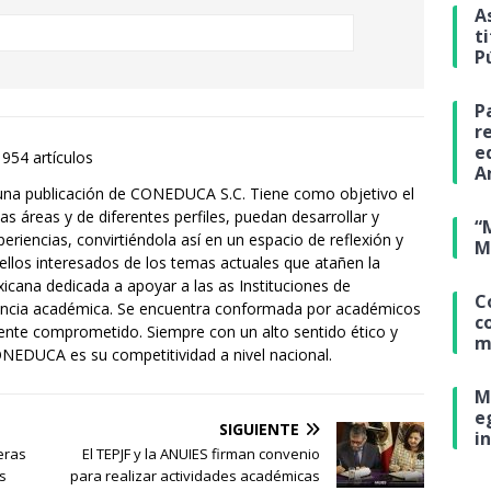
A
t
P
P
r
e
1954 artículos
A
una publicación de CONEDUCA S.C. Tiene como objetivo el
s áreas y de diferentes perfiles, puedan desarrollar y
“
eriencias, convirtiéndola así en un espacio de reflexión y
M
ellos interesados de los temas actuales que atañen la
ana dedicada a apoyar a las as Instituciones de
C
lencia académica. Se encuentra conformada por académicos
c
mente comprometido. Siempre con un alto sentido ético y
m
ONEDUCA es su competitividad a nivel nacional.
M
e
SIGUIENTE
i
eras
El TEPJF y la ANUIES firman convenio
s
para realizar actividades académicas