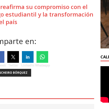
reafirma su compromiso con el
go estudiantil y la transformación
el país
parte en:
CAL
book
Twitter
Linkedin
Whatsapp
NCHEIRO BÓRQUEZ