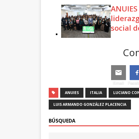
ANUIES 
lideraz
social d
Com
Email
Face
ANUIES
ITALIA
LUCIANO CO
LUIS ARMANDO GONZÁLEZ PLACENCIA
BÚSQUEDA