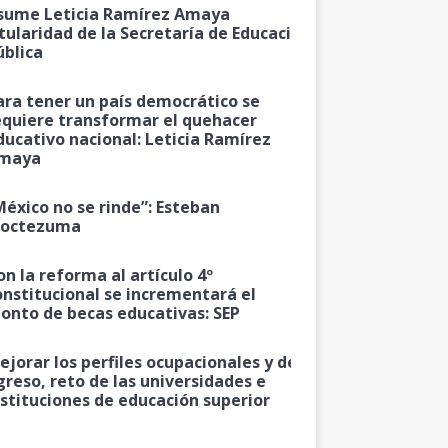
sume Leticia Ramírez Amaya
itularidad de la Secretaría de Educación
ública
ara tener un país democrático se
equiere transformar el quehacer
ducativo nacional: Leticia Ramírez
maya
México no se rinde”: Esteban
octezuma
on la reforma al artículo 4º
onstitucional se incrementará el
onto de becas educativas: SEP
ejorar los perfiles ocupacionales y de
greso, reto de las universidades e
nstituciones de educación superior