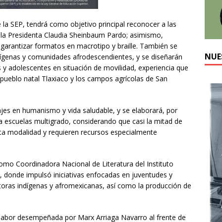
de la SEP, tendrá como objetivo principal reconocer a las
o la Presidenta Claudia Sheinbaum Pardo; asimismo,
 garantizar formatos en macrotipo y braille. También se
NUE
dígenas y comunidades afrodescendientes, y se diseñarán
s y adolescentes en situación de movilidad, experiencia que
u pueblo natal Tlaxiaco y los campos agrícolas de San
ajes en humanismo y vida saludable, y se elaborará, por
a escuelas multigrado, considerando que casi la mitad de
sta modalidad y requieren recursos especialmente
o Coordinadora Nacional de Literatura del Instituto
), donde impulsó iniciativas enfocadas en juventudes y
itoras indígenas y afromexicanas, así como la producción de
labor desempeñada por Marx Arriaga Navarro al frente de