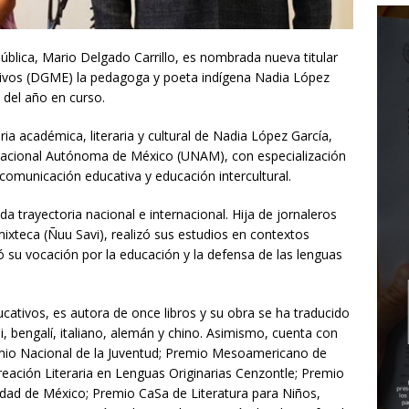
Pública, Mario Delgado Carrillo, es nombrada nueva titular
ativos (DGME) la pedagoga y poeta indígena Nadia López
o del año en curso.
oria académica, literaria y cultural de Nadia López García,
 Nacional Autónoma de México (UNAM), con especialización
 comunicación educativa y educación intercultural.
 trayectoria nacional e internacional. Hija de jornaleros
ixteca (Ñuu Savi), realizó sus estudios en contextos
ó su vocación por la educación y la defensa de las lenguas
cativos, es autora de once libros y su obra se ha traducido
ndi, bengalí, italiano, alemán y chino. Asimismo, cuenta con
emio Nacional de la Juventud; Premio Mesoamericano de
reación Literaria en Lenguas Originarias Cenzontle; Premio
udad de México; Premio CaSa de Literatura para Niños,