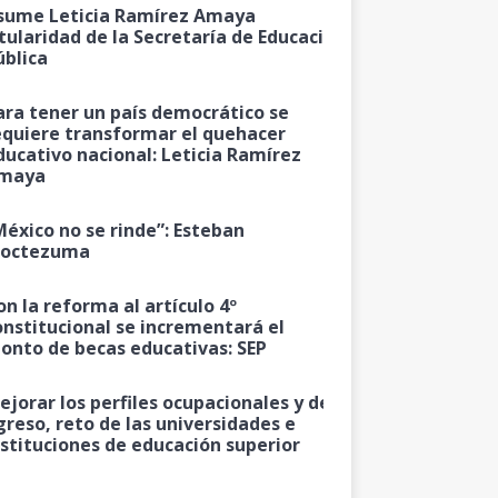
sume Leticia Ramírez Amaya
itularidad de la Secretaría de Educación
ública
ara tener un país democrático se
equiere transformar el quehacer
ducativo nacional: Leticia Ramírez
maya
México no se rinde”: Esteban
octezuma
on la reforma al artículo 4º
onstitucional se incrementará el
onto de becas educativas: SEP
ejorar los perfiles ocupacionales y de
greso, reto de las universidades e
nstituciones de educación superior