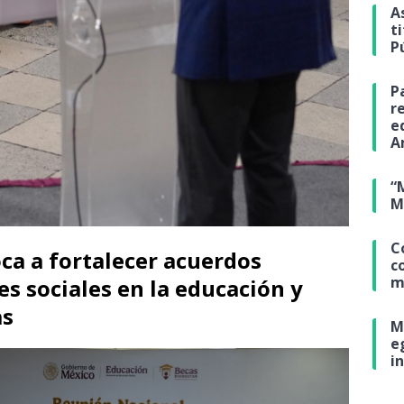
A
t
P
P
r
e
A
“
M
C
ca a fortalecer acuerdos
c
m
es sociales en la educación y
as
M
e
i