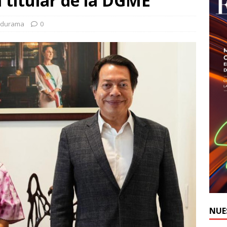
a titular de la DGME
Edurama
0
NUE