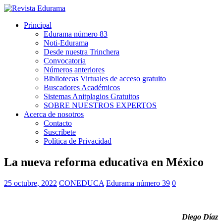
Principal
Edurama número 83
Noti-Edurama
Desde nuestra Trinchera
Convocatoria
Números anteriores
Bibliotecas Virtuales de acceso gratuito
Buscadores Académicos
Sistemas Anitplagios Gratuitos
SOBRE NUESTROS EXPERTOS
Acerca de nosotros
Contacto
Suscríbete
Política de Privacidad
La nueva reforma educativa en México
25 octubre, 2022
CONEDUCA
Edurama número 39
0
Diego Díaz