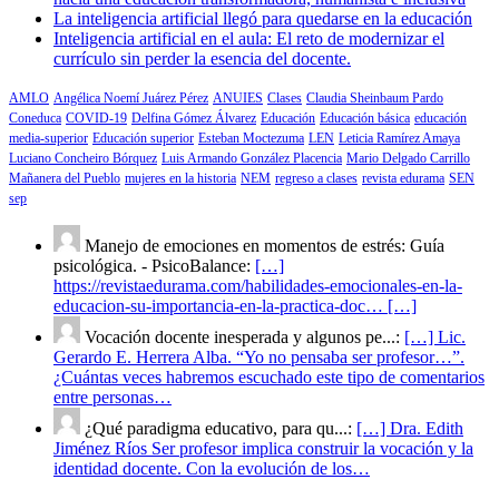
La inteligencia artificial llegó para quedarse en la educación
Inteligencia artificial en el aula: El reto de modernizar el
currículo sin perder la esencia del docente.
AMLO
Angélica Noemí Juárez Pérez
ANUIES
Clases
Claudia Sheinbaum Pardo
Coneduca
COVID-19
Delfina Gómez Álvarez
Educación
Educación básica
educación
media-superior
Educación superior
Esteban Moctezuma
LEN
Leticia Ramírez Amaya
Luciano Concheiro Bórquez
Luis Armando González Placencia
Mario Delgado Carrillo
Mañanera del Pueblo
mujeres en la historia
NEM
regreso a clases
revista edurama
SEN
sep
Manejo de emociones en momentos de estrés: Guía
psicológica. - PsicoBalance:
[…]
https://revistaedurama.com/habilidades-emocionales-en-la-
educacion-su-importancia-en-la-practica-doc… […]
Vocación docente inesperada y algunos pe...:
[…] Lic.
Gerardo E. Herrera Alba. “Yo no pensaba ser profesor…”.
¿Cuántas veces habremos escuchado este tipo de comentarios
entre personas…
¿Qué paradigma educativo, para qu...:
[…] Dra. Edith
Jiménez Ríos Ser profesor implica construir la vocación y la
identidad docente. Con la evolución de los…