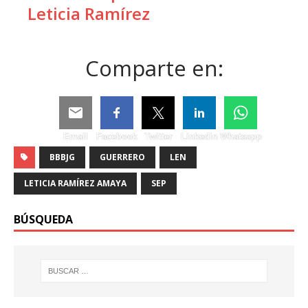
Leticia Ramírez
Comparte en:
Email
Facebook
Twitter
Linkedin
Whatsapp
BBBJG
GUERRERO
LEN
LETICIA RAMÍREZ AMAYA
SEP
BÚSQUEDA