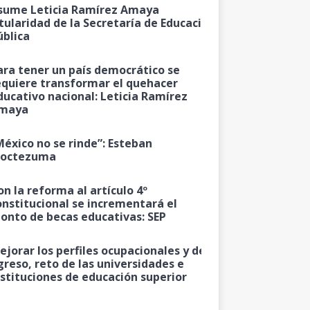
sume Leticia Ramírez Amaya
itularidad de la Secretaría de Educación
ública
ara tener un país democrático se
equiere transformar el quehacer
ducativo nacional: Leticia Ramírez
maya
México no se rinde”: Esteban
octezuma
on la reforma al artículo 4º
onstitucional se incrementará el
onto de becas educativas: SEP
ejorar los perfiles ocupacionales y de
greso, reto de las universidades e
nstituciones de educación superior