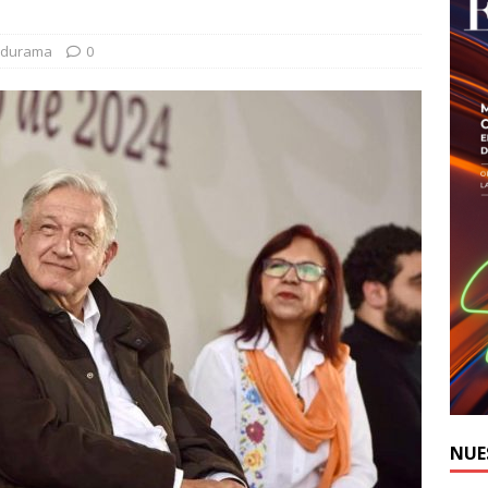
Edurama
0
NUE