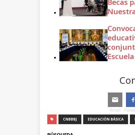
Becas p
Nuestr
Convoca
educati
conjunt
Escuela
Com
Email
Face
CNBBBJ
EDUCACIÓN BÁSICA