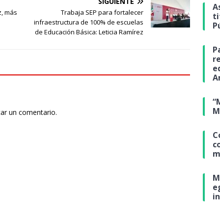
SIGUIENTE
A
z, más
Trabaja SEP para fortalecer
t
n
infraestructura de 100% de escuelas
P
de Educación Básica: Leticia Ramírez
P
r
e
A
“
M
car un comentario.
C
c
m
M
e
i