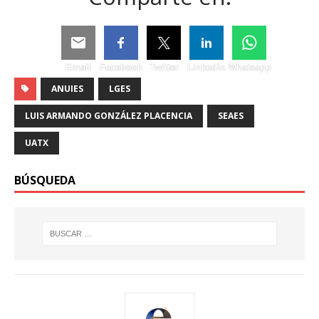
Email
Facebook
Twitter
Linkedin
Whatsapp
ANUIES
LGES
LUIS ARMANDO GONZÁLEZ PLACENCIA
SEAES
UATX
BÚSQUEDA