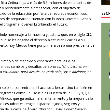
 Rita Cetina llega a más de 5.6 millones de estudiantes de
a y posteriormente a preescolar, con el objetivo de
ESC
uido de la educación por falta de recursos económicos.
es de preparatoria cuentan con la Beca Universal Benito
 el programa Jóvenes Escribiendo el Futuro.
 rinde homenaje a la maestra yucateca que, en el siglo XIX,
 que se les negaba el derecho a estudiar. Gracias a su
uerto, hoy México tiene por primera vez a una presidenta de
 símbolo de respaldo y esperanza para las y los
grandes cambios y desafíos personales.
“Una beca es un
estudiante, para decirle: no estás solo, sigue adelante, tu
o solo se concentra en el acceso a becas, sino también en
 programas como La Escuela es Nuestra de la SEP y 1,2,3
 México, que garantizan el mantenimiento y la mejora de la
 los estudiantes tengan espacios dignos, seguros y
a del alcalde de Álvaro Obregón, Javier López Casarín.