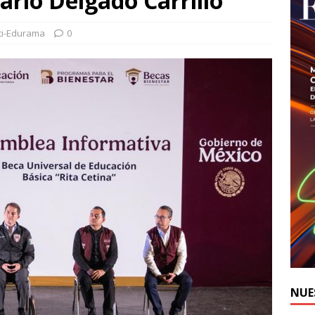
rio Delgado Carrillo
ti-Edurama
0
NUE