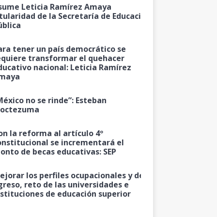
sume Leticia Ramírez Amaya
itularidad de la Secretaría de Educación
ública
ara tener un país democrático se
equiere transformar el quehacer
ducativo nacional: Leticia Ramírez
maya
México no se rinde”: Esteban
octezuma
on la reforma al artículo 4º
onstitucional se incrementará el
onto de becas educativas: SEP
ejorar los perfiles ocupacionales y de
greso, reto de las universidades e
nstituciones de educación superior