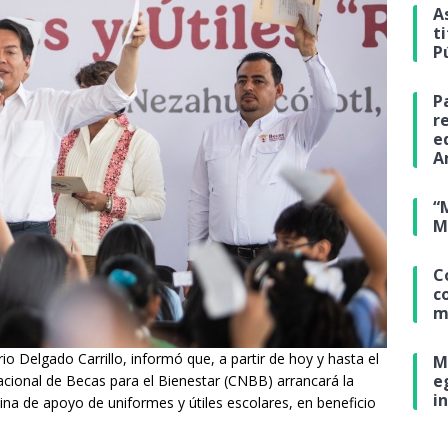
A
t
P
P
r
e
A
“
M
C
c
m
io Delgado Carrillo, informó que, a partir de hoy y hasta el
M
e
acional de Becas para el Bienestar (CNBB) arrancará la
i
tina de apoyo de uniformes y útiles escolares, en beneficio