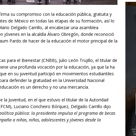
firma su compromiso con la educación pública, gratuita y
ntes de México en todas las etapas de su formación, así lo
Mario Delgado Carrillo, al encabezar una asamblea
on jóvenes en la alcaldía Álvaro Obregón, donde reconoció
baum Pardo de hacer de la educación el motor principal de la
s para el Bienestar (CNBB), Julio León Trujillo, el titular de
tiene una profunda vocación por la educación, ya que la ha
ue en su juventud participó en movimientos estudiantiles
 para defender la gratuidad en la Universidad Nacional
educación es un derecho y no una mercancía.
 la Juventud, en el que estuvo el titular de la Autoridad
EFCM), Luciano Concheiro Bórquez, Delgado Carrillo dijo
 política pública: la presidenta impulsa el programa de becas
paña a niñas, niños, adolescentes y jóvenes desde la