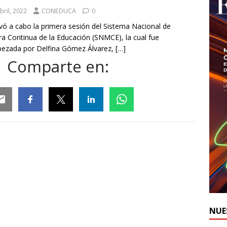
bril, 2022
CONEDUCA
0
evó a cabo la primera sesión del Sistema Nacional de
a Continua de la Educación (SNMCE), la cual fue
ezada por Delfina Gómez Álvarez,
[…]
Comparte en:
ail
Facebook
Twitter
Linkedin
Whatsapp
NUE