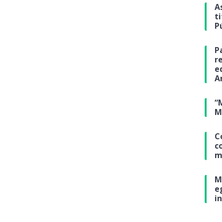
A
t
P
P
r
e
A
“
M
C
c
m
M
e
i