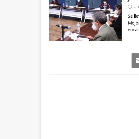
4 a
Se ll
Mejor
encab
Em