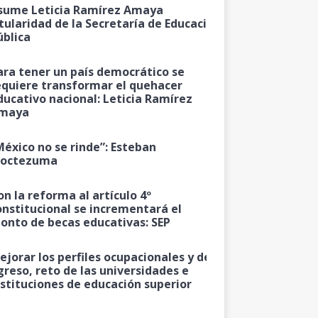
sume Leticia Ramírez Amaya
itularidad de la Secretaría de Educación
ública
ara tener un país democrático se
equiere transformar el quehacer
ducativo nacional: Leticia Ramírez
maya
México no se rinde”: Esteban
octezuma
on la reforma al artículo 4º
onstitucional se incrementará el
onto de becas educativas: SEP
ejorar los perfiles ocupacionales y de
greso, reto de las universidades e
nstituciones de educación superior