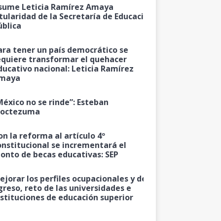
sume Leticia Ramírez Amaya
itularidad de la Secretaría de Educación
ública
ara tener un país democrático se
equiere transformar el quehacer
ducativo nacional: Leticia Ramírez
maya
México no se rinde”: Esteban
octezuma
on la reforma al artículo 4º
onstitucional se incrementará el
onto de becas educativas: SEP
ejorar los perfiles ocupacionales y de
greso, reto de las universidades e
nstituciones de educación superior