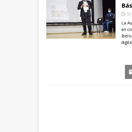
Bás
12
La Au
en co
Ibero
digit
Em