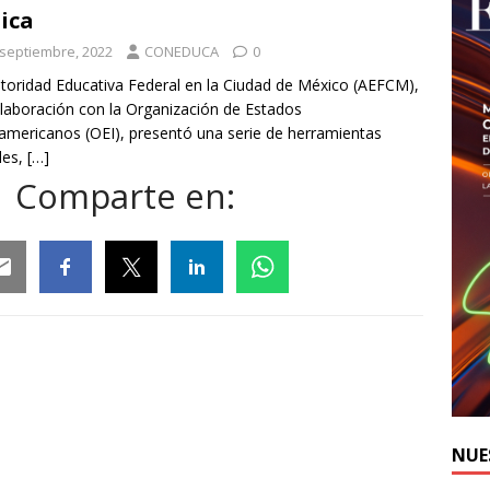
ica
 septiembre, 2022
CONEDUCA
0
toridad Educativa Federal en la Ciudad de México (AEFCM),
laboración con la Organización de Estados
americanos (OEI), presentó una serie de herramientas
ales,
[…]
Comparte en:
ail
Facebook
Twitter
Linkedin
Whatsapp
NUE