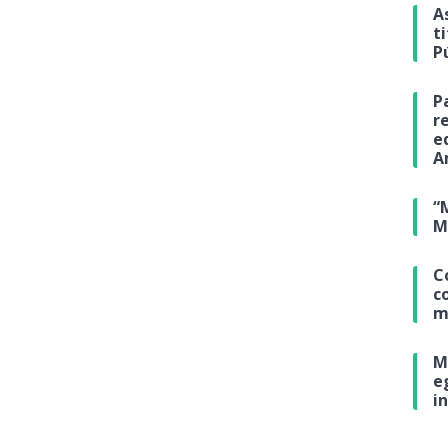
A
t
P
P
r
e
A
“
M
C
c
m
M
e
i