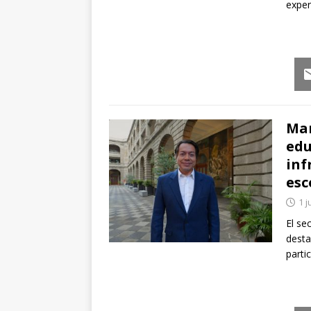
exper
Em
Mar
edu
inf
esc
1 j
El se
desta
parti