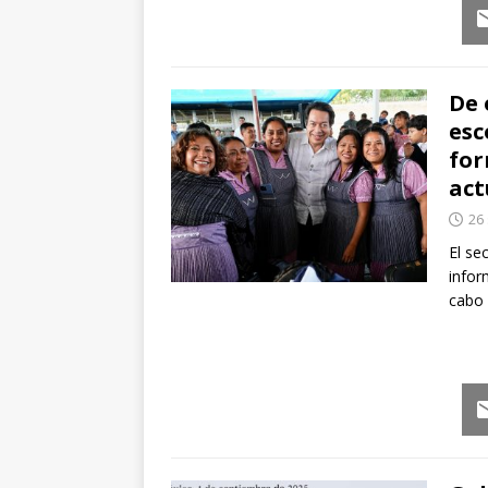
Em
De 
esc
for
act
26
El se
infor
cabo 
Em