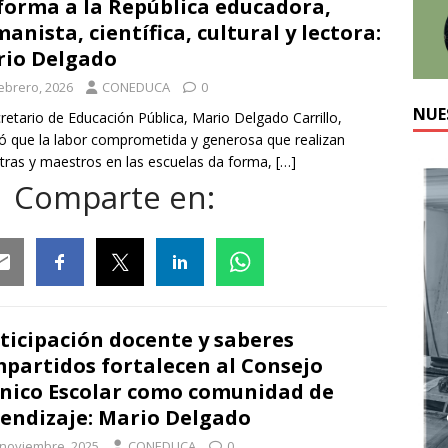
forma a la República educadora,
anista, científica, cultural y lectora:
io Delgado
febrero, 2026
CONEDUCA
0
NUE
cretario de Educación Pública, Mario Delgado Carrillo,
ó que la labor comprometida y generosa que realizan
ras y maestros en las escuelas da forma,
[…]
Comparte en:
ail
Facebook
Twitter
Linkedin
Whatsapp
ticipación docente y saberes
partidos fortalecen al Consejo
nico Escolar como comunidad de
endizaje: Mario Delgado
 noviembre, 2025
CONEDUCA
0