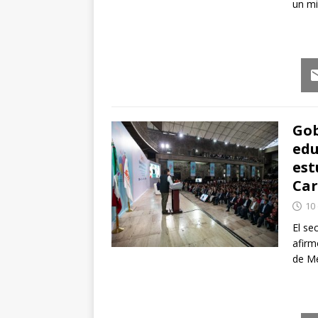
un mi
Em
Gob
edu
est
Car
10
El se
afirm
de Mé