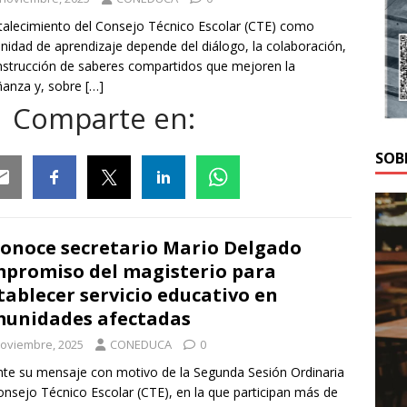
rtalecimiento del Consejo Técnico Escolar (CTE) como
idad de aprendizaje depende del diálogo, la colaboración,
nstrucción de saberes compartidos que mejoren la
ñanza y, sobre
[…]
Comparte en:
SOB
ail
Facebook
Twitter
Linkedin
Whatsapp
onoce secretario Mario Delgado
promiso del magisterio para
tablecer servicio educativo en
unidades afectadas
noviembre, 2025
CONEDUCA
0
te su mensaje con motivo de la Segunda Sesión Ordinaria
onsejo Técnico Escolar (CTE), en la que participan más de