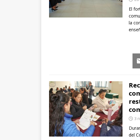
El fo
comun
la co
ense
Em
Rec
com
res
com
3 
Duran
del C