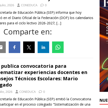
julio, 2026
CONEDUCA
0
cretaría de Educación Pública (SEP) informa que hoy
có en el Diario Oficial de la Federación (DOF) los calendarios
ares para el ciclo lectivo 2026-2027,
[…]
Comparte en:
ail
Facebook
Twitter
Linkedin
Whatsapp
 publica convocatoria para
tematizar experiencias docentes en
sejos Técnicos Escolares: Mario
lgado
ulio, 2026
CONEDUCA
0
cretaría de Educación Pública (SEP) emitió la Convocatoria
NUE
participar en el proceso colegiado “Sistematización de una