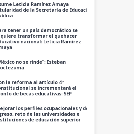
sume Leticia Ramírez Amaya
itularidad de la Secretaría de Educación
ública
ara tener un país democrático se
equiere transformar el quehacer
ducativo nacional: Leticia Ramírez
maya
México no se rinde”: Esteban
octezuma
on la reforma al artículo 4º
onstitucional se incrementará el
onto de becas educativas: SEP
ejorar los perfiles ocupacionales y de
greso, reto de las universidades e
nstituciones de educación superior