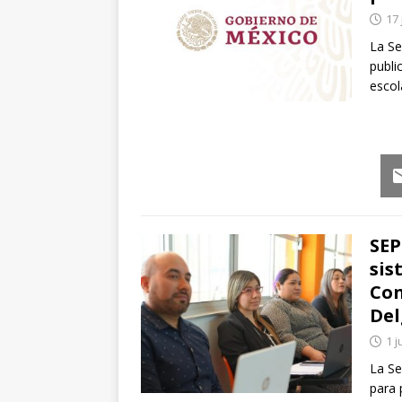
17 
La Se
publi
escol
Em
SEP
sis
Con
De
1 j
La Se
para 