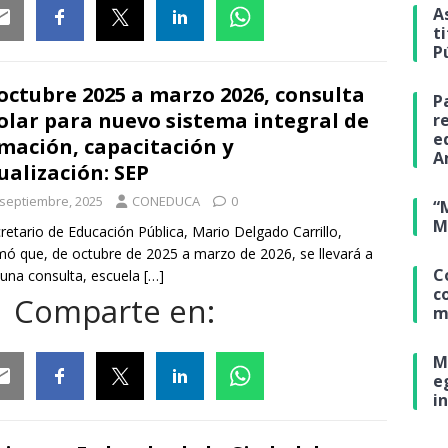
A
t
P
ail
Facebook
Twitter
Linkedin
Whatsapp
octubre 2025 a marzo 2026, consulta
P
olar para nuevo sistema integral de
r
e
mación, capacitación y
A
ualización: SEP
 septiembre, 2025
CONEDUCA
0
“
M
cretario de Educación Pública, Mario Delgado Carrillo,
mó que, de octubre de 2025 a marzo de 2026, se llevará a
C
una consulta, escuela
[…]
c
Comparte en:
m
M
e
i
ail
Facebook
Twitter
Linkedin
Whatsapp