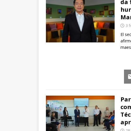
da 
hum
Mar
3 
El se
afirm
maest
Em
Par
com
Téc
apr
28