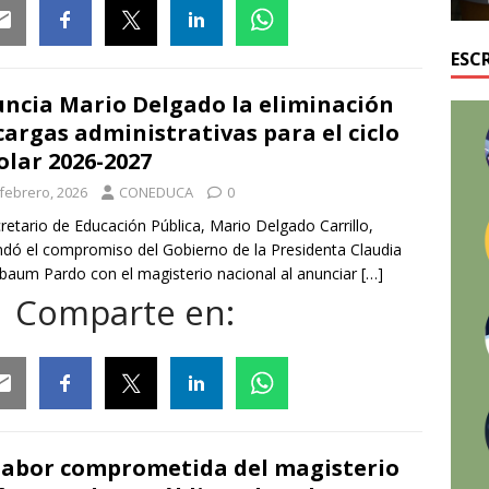
ESC
ail
Facebook
Twitter
Linkedin
Whatsapp
ncia Mario Delgado la eliminación
cargas administrativas para el ciclo
olar 2026-2027
 febrero, 2026
CONEDUCA
0
cretario de Educación Pública, Mario Delgado Carrillo,
ndó el compromiso del Gobierno de la Presidenta Claudia
baum Pardo con el magisterio nacional al anunciar
[…]
Comparte en:
ail
Facebook
Twitter
Linkedin
Whatsapp
labor comprometida del magisterio