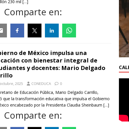
llón 230 mil
[…]
Comparte en:
ail
Facebook
Twitter
Linkedin
Whatsapp
ierno de México impulsa una
cación con bienestar integral de
udiantes y docentes: Mario Delgado
CAL
rillo
 octubre, 2025
CONEDUCA
0
cretario de Educación Pública, Mario Delgado Carrillo,
ó que la transformación educativa que impulsa el Gobierno
xico encabezado por la Presidenta Claudia Sheinbaum
[…]
Comparte en: