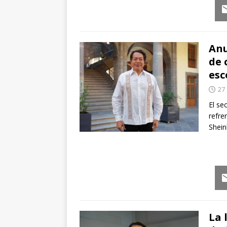
Em
Anu
de 
esc
27
El se
refre
Shein
Em
La 