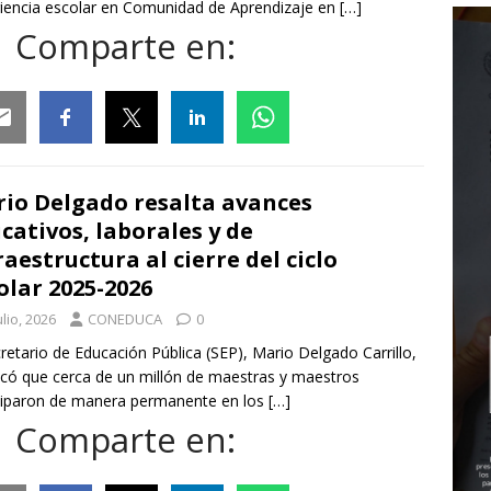
iencia escolar en Comunidad de Aprendizaje en
[…]
Comparte en:
ail
Facebook
Twitter
Linkedin
Whatsapp
io Delgado resalta avances
cativos, laborales y de
raestructura al cierre del ciclo
olar 2025-2026
ulio, 2026
CONEDUCA
0
cretario de Educación Pública (SEP), Mario Delgado Carrillo,
có que cerca de un millón de maestras y maestros
ciparon de manera permanente en los
[…]
Comparte en: