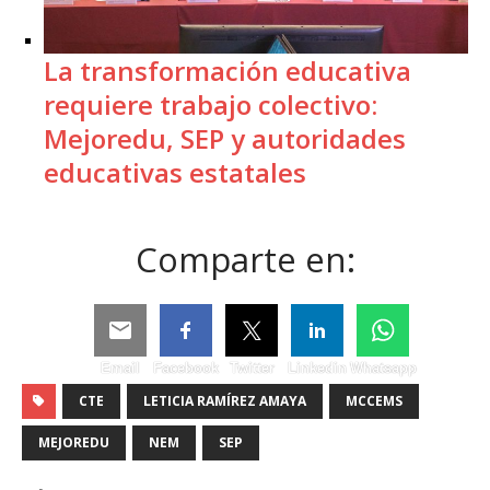
La transformación educativa
requiere trabajo colectivo:
Mejoredu, SEP y autoridades
educativas estatales
Comparte en:
Email
Facebook
Twitter
Linkedin
Whatsapp
CTE
LETICIA RAMÍREZ AMAYA
MCCEMS
MEJOREDU
NEM
SEP