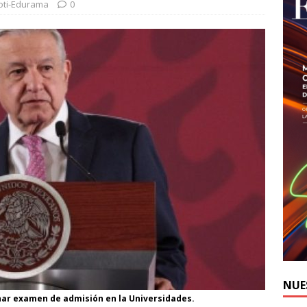
oti-Edurama
0
NUE
ar examen de admisión en la Universidades.