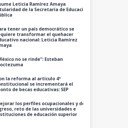
sume Leticia Ramírez Amaya
itularidad de la Secretaría de Educación
ública
ara tener un país democrático se
equiere transformar el quehacer
ducativo nacional: Leticia Ramírez
maya
México no se rinde”: Esteban
octezuma
on la reforma al artículo 4º
onstitucional se incrementará el
onto de becas educativas: SEP
ejorar los perfiles ocupacionales y de
greso, reto de las universidades e
nstituciones de educación superior