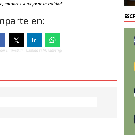
, entonces sí mejorar la calidad
”
ESC
parte en:
book
Twitter
Linkedin
Whatsapp