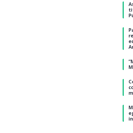
A
t
P
P
r
e
A
“
M
C
c
m
M
e
i