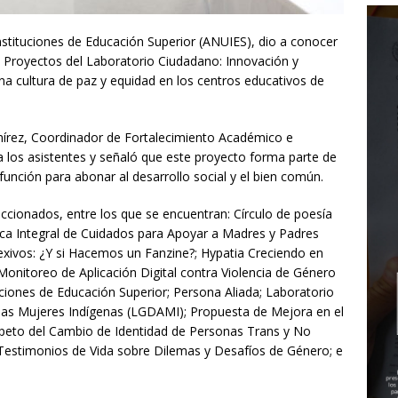
nstituciones de Educación Superior (ANUIES), dio a conocer
e Proyectos del Laboratorio Ciudadano: Innovación y
una cultura de paz y equidad en los centros educativos de
amírez, Coordinador de Fortalecimiento Académico e
 a los asistentes y señaló que este proyecto forma parte de
función para abonar al desarrollo social y el bien común.
ccionados, entre los que se encuentran: Círculo de poesía
tica Integral de Cuidados para Apoyar a Madres y Padres
lexivos: ¿Y si Hacemos un Fanzine?; Hypatia Creciendo en
Monitoreo de Aplicación Digital contra Violencia de Género
iones de Educación Superior; Persona Aliada; Laboratorio
las Mujeres Indígenas (LGDAMI); Propuesta de Mejora en el
espeto del Cambio de Identidad de Personas Trans y No
 Testimonios de Vida sobre Dilemas y Desafíos de Género; e