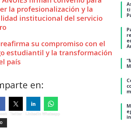
A
er la profesionalización y la
t
P
lidad institucional del servicio
ro
P
r
e
reafirma su compromiso con el
A
go estudiantil y la transformación
el país
“
M
C
parte en:
c
m
M
e
book
Twitter
Linkedin
Whatsapp
i
NO