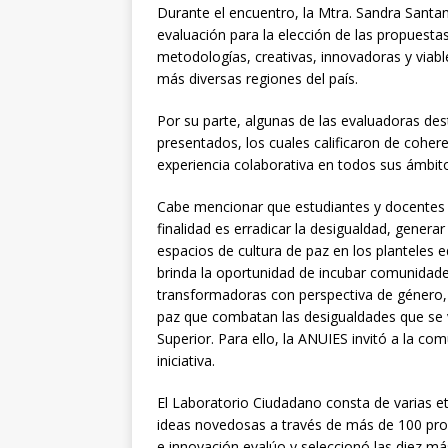
Durante el encuentro, la Mtra. Sandra Santan
evaluación para la elección de las propuestas.
metodologías, creativas, innovadoras y viable
más diversas regiones del país.
Por su parte, algunas de las evaluadoras dest
presentados, los cuales calificaron de coher
experiencia colaborativa en todos sus ámbit
Cabe mencionar que estudiantes y docentes d
finalidad es erradicar la desigualdad, gener
espacios de cultura de paz en los planteles 
brinda la oportunidad de incubar comunidad
transformadoras con perspectiva de género, p
paz que combatan las desigualdades que se v
Superior. Para ello, la ANUIES invitó a la com
iniciativa.
El Laboratorio Ciudadano consta de varias et
ideas novedosas a través de más de 100 prop
e innovación evalúo y seleccionó las diez m