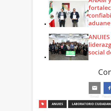
fortalec
confiabi
aduane
ANUIES 
lideraz
social d
Com
Email
Face
ANUIES
LABORATORIO CIUDADA