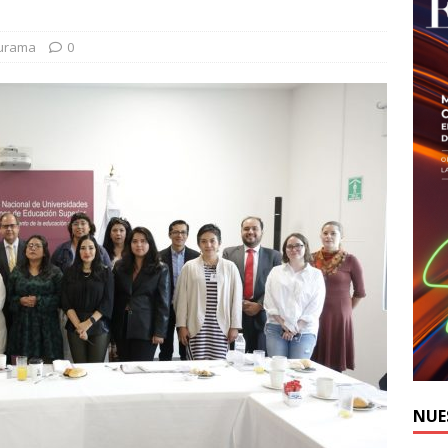
durama
0
NUE