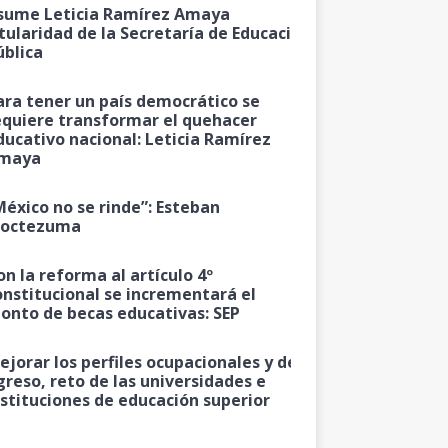
sume Leticia Ramírez Amaya
itularidad de la Secretaría de Educación
ública
ara tener un país democrático se
equiere transformar el quehacer
ducativo nacional: Leticia Ramírez
maya
México no se rinde”: Esteban
octezuma
on la reforma al artículo 4º
onstitucional se incrementará el
onto de becas educativas: SEP
ejorar los perfiles ocupacionales y de
greso, reto de las universidades e
nstituciones de educación superior