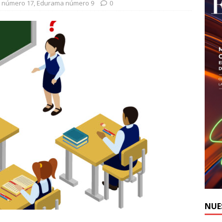
 número 17
,
Edurama número 9
0
NUE