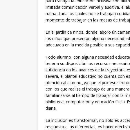
para trabajar la educación inclusiva con alu
limitada comunicación verbal y auditiva
,
el a
rutina diaria los cuales no se trabajan cotid
momento de trabajar en las mesas de trabajo 
En el jardín de niños, donde laboro únicame
los niños que presentan alguna necesidad edu
adecuada en la medida posible a sus capaci
Todo alumno con alguna necesidad educativa 
tener a su disposición los recursos necesar
suficiencia en los avances de la trayectoria
severa, el plantel educativo no cuenta con e
atención al alumno
,
ya que el profesor fren
con los que realiza el trabajo de una maner
familiarizarse al tiempo de trabajar con la 
biblioteca, computación y educación física; E
diaria.
La inclusión es transformar, no sólo es acce
respuesta a las diferencias, es hacer efectiv