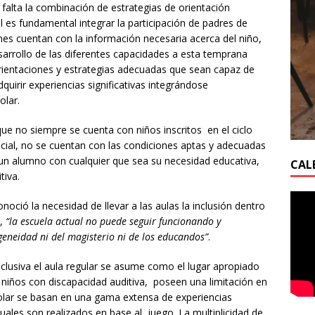
 falta la combinación de estrategias de orientación
l es fundamental integrar la participación de padres de
enes cuentan con la información necesaria acerca del niño,
sarrollo de las diferentes capacidades a esta temprana
rientaciones y estrategias adecuadas que sean capaz de
dquirir experiencias significativas integrándose
olar.
ue no siempre se cuenta con niños inscritos en el ciclo
cial, no se cuentan con las condiciones aptas y adecuadas
s un alumno con cualquier que sea su necesidad educativa,
CAL
tiva.
noció la necesidad de llevar a las aulas la inclusión dentro
o,
“la escuela actual no puede seguir funcionando y
neidad ni del magisterio ni de los educandos”
.
nclusiva el aula regular se asume como el lugar apropiado
 niños con discapacidad auditiva, poseen una limitación en
colar se basan en una gama extensa de experiencias
uales son realizados en base al juego. La multiplicidad de