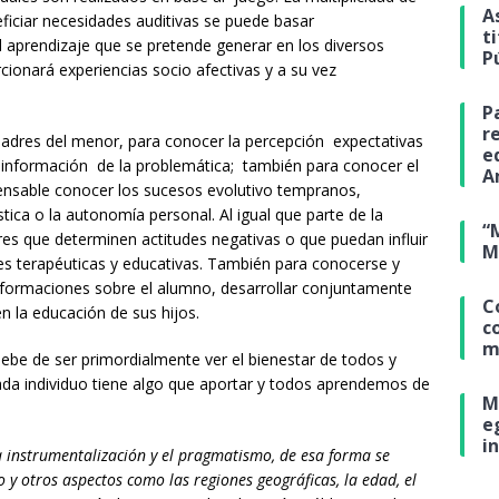
A
eficiar necesidades auditivas se puede basar
t
aprendizaje que se pretende generar en los diversos
P
ionará experiencias socio afectivas y a su vez
P
r
 padres del menor, para conocer la percepción expectativas
e
ar información de la problemática; también para conocer el
A
ispensable conocer los sucesos evolutivo tempranos,
ística o la autonomía personal. Al igual que parte de la
“
ores que determinen actitudes negativas o que puedan influir
M
es terapéuticas y educativas. También para conocerse y
ormaciones sobre el alumno, desarrollar conjuntamente
C
n la educación de sus hijos.
c
m
 debe de ser primordialmente ver el bienestar de todos y
ada individuo tiene algo que aportar y todos aprendemos de
M
e
i
la instrumentalización y el pragmatismo, de esa forma se
 y otros aspectos como las regiones geográficas, la edad, el