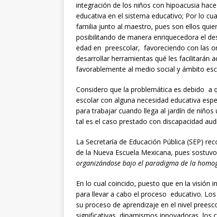
integración de los niños con hipoacusia hace
educativa en el sistema educativo; Por lo cua
familia junto al maestro, pues son ellos qui
posibilitando de manera enriquecedora el de
edad en preescolar, favoreciendo con las o
desarrollar herramientas qué les facilitarán a
favorablemente al medio social y ámbito esc
Considero que la problemática es debido a q
escolar con alguna necesidad educativa espe
para trabajar cuando llega al jardín de niño
tal es el caso prestado con discapacidad audi
La Secretaría de Educación Pública (SEP) reco
de la Nueva Escuela Mexicana, pues sostuv
organizándose bajo el paradigma de la homoge
En lo cual coincido
,
puesto que en la visión i
para llevar a cabo el proceso educativo. Los
su proceso de aprendizaje en el nivel prees
significativas, dinamismos innovadoras, los c