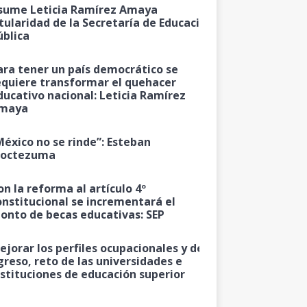
sume Leticia Ramírez Amaya
itularidad de la Secretaría de Educación
ública
ara tener un país democrático se
equiere transformar el quehacer
ducativo nacional: Leticia Ramírez
maya
México no se rinde”: Esteban
octezuma
on la reforma al artículo 4º
onstitucional se incrementará el
onto de becas educativas: SEP
ejorar los perfiles ocupacionales y de
greso, reto de las universidades e
nstituciones de educación superior