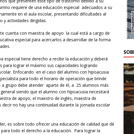
mnos que presenten este tipo de trastorno debido a su
lumno requiere de una educación especial adecuados a su
ianamente en el aula escolar, presentando dificultades al
y actividades dirigidas.
nte cuenta con maestra de apoyo la cual está a cargo de
cativa especial para acercarlos a desarrollar de la forma
dades.
SOB
especial tiene derecho a recibir la educación y deberá
ios para lograr el máximo sus capacidades logrando
 escolar. Enfocando en el caso del alumno con hipoacusia
specialista para todo el horario de operación que brinde
te a grupo debe atender aparte de él, a 25 alumnos más
a general siendo que el alumno con hipoacusia necesitará
maestra de apoyo, el maestro de inglés, maestra de
s decir no hay una continuidad durante la jornada escolar
der, es sobre todo ofrecer una educación de calidad que dé
o para todo el derecho a la educación. Para lograr la