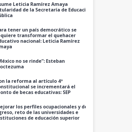
sume Leticia Ramírez Amaya
itularidad de la Secretaría de Educación
ública
ara tener un país democrático se
equiere transformar el quehacer
ducativo nacional: Leticia Ramírez
maya
México no se rinde”: Esteban
octezuma
on la reforma al artículo 4º
onstitucional se incrementará el
onto de becas educativas: SEP
ejorar los perfiles ocupacionales y de
greso, reto de las universidades e
nstituciones de educación superior