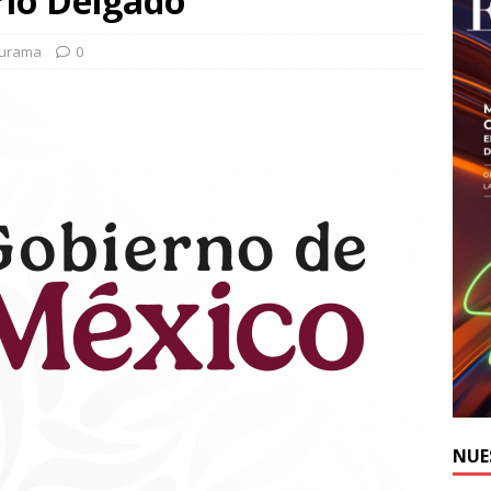
rio Delgado
durama
0
NUE