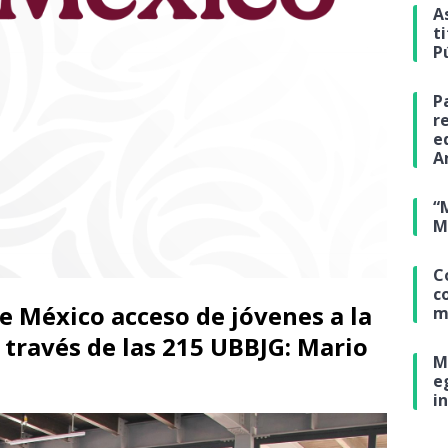
A
t
P
P
r
e
A
“
M
C
c
e México acceso de jóvenes a la
m
 través de las 215 UBBJG: Mario
M
e
i