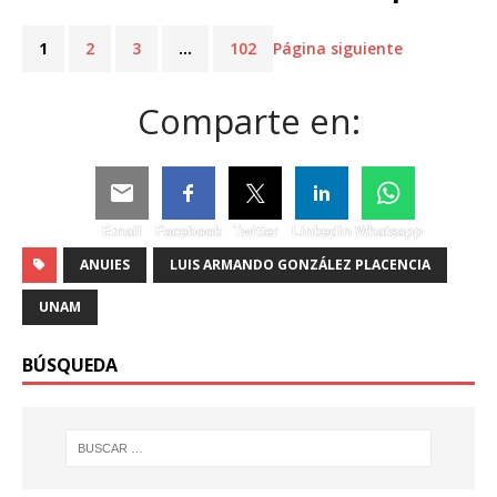
1
2
3
…
102
Página siguiente
Comparte en:
Email
Facebook
Twitter
Linkedin
Whatsapp
ANUIES
LUIS ARMANDO GONZÁLEZ PLACENCIA
UNAM
BÚSQUEDA