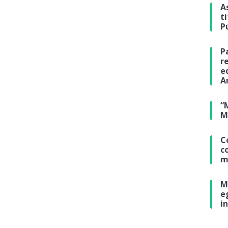
A
t
P
P
r
e
A
“
M
C
c
m
M
e
i