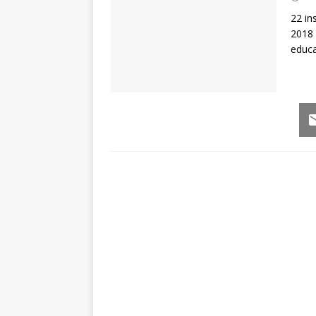
22 in
2018 
educa
Em