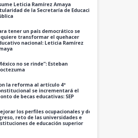
sume Leticia Ramírez Amaya
itularidad de la Secretaría de Educación
ública
ara tener un país democrático se
equiere transformar el quehacer
ducativo nacional: Leticia Ramírez
maya
México no se rinde”: Esteban
octezuma
on la reforma al artículo 4º
onstitucional se incrementará el
onto de becas educativas: SEP
ejorar los perfiles ocupacionales y de
greso, reto de las universidades e
nstituciones de educación superior