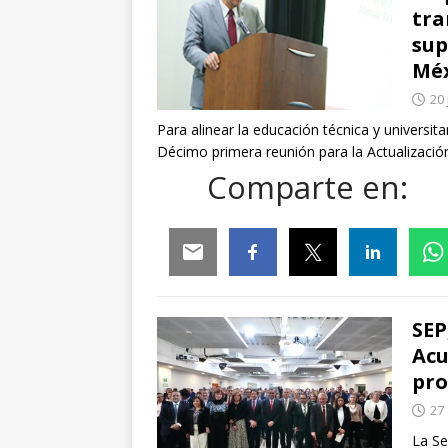
tra
sup
Méx
20 
Para alinear la educación técnica y universita
Décimo primera reunión para la Actualización
Comparte en:
Email
Facebook
Twitter
Linkedin
Whats
SEP
Acu
pro
27
La Se