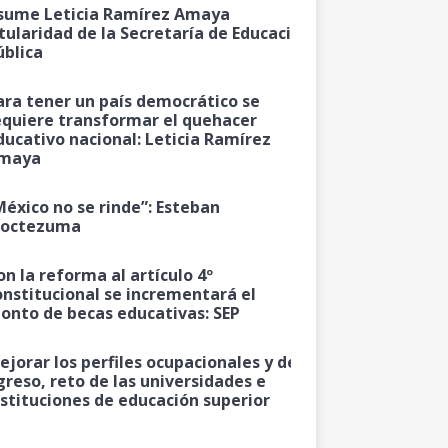
sume Leticia Ramírez Amaya
itularidad de la Secretaría de Educación
ública
ara tener un país democrático se
equiere transformar el quehacer
ducativo nacional: Leticia Ramírez
maya
México no se rinde”: Esteban
octezuma
on la reforma al artículo 4º
onstitucional se incrementará el
onto de becas educativas: SEP
ejorar los perfiles ocupacionales y de
greso, reto de las universidades e
nstituciones de educación superior