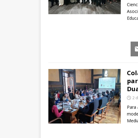
Cienc
Asoci
Educa
Em
Col
par
Dua
2 
Para 
model
Media