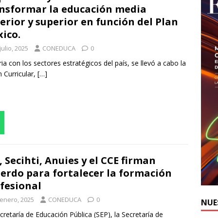
nsformar la educación media
erior y superior en función del Plan
ico.
julio, 2025
CONEDUCA
0
ria con los sectores estratégicos del país, se llevó a cabo la
 Curricular,
[…]
app
, Secihti, Anuies y el CCE firman
erdo para fortalecer la formación
fesional
 enero, 2025
CONEDUCA
0
NUE
cretaría de Educación Pública (SEP), la Secretaría de