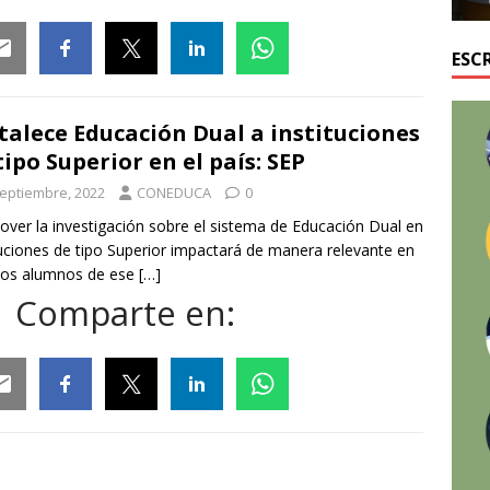
ESC
ail
Facebook
Twitter
Linkedin
Whatsapp
talece Educación Dual a instituciones
tipo Superior en el país: SEP
septiembre, 2022
CONEDUCA
0
ver la investigación sobre el sistema de Educación Dual en
tuciones de tipo Superior impactará de manera relevante en
 los alumnos de ese
[…]
Comparte en:
ail
Facebook
Twitter
Linkedin
Whatsapp