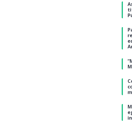
A
t
P
P
r
e
A
“
M
C
c
m
M
e
i