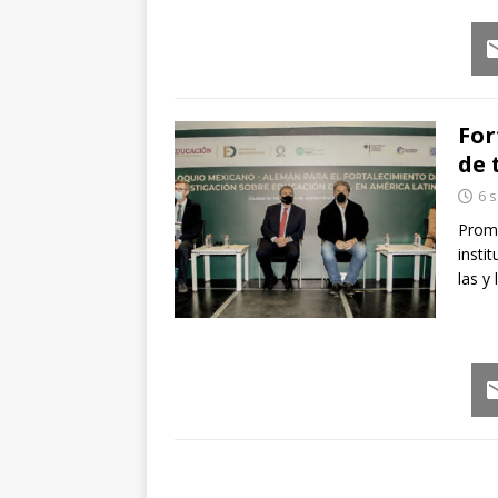
Em
For
de 
6 
Promo
insti
las y
Em