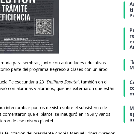
A
t
P
P
r
e
A
“
 primaria para sembrar, junto con autoridades educativas
M
 como parte del programa Regreso a Clases con un árbol.
C
cuela Telesecundaria 23
“Emiliano Zapata”,
también en el
c
vivió con alumnas y alumnos, quienes externaron que están
m
ara intercambiar puntos de vista sobre el subsistema de
M
e
s comentaron que el plantel se inauguró en 1969 y varios
i
lieron de ese mismo plantel.
 la felicitación del presidente Andrés Manuel López Obrador