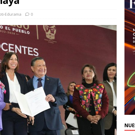
maya
oti-Edurama
0
NUE