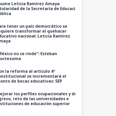
sume Leticia Ramírez Amaya
itularidad de la Secretaría de Educación
ública
ara tener un país democrático se
equiere transformar el quehacer
ducativo nacional: Leticia Ramírez
maya
México no se rinde”: Esteban
octezuma
on la reforma al artículo 4º
onstitucional se incrementará el
onto de becas educativas: SEP
ejorar los perfiles ocupacionales y de
greso, reto de las universidades e
nstituciones de educación superior