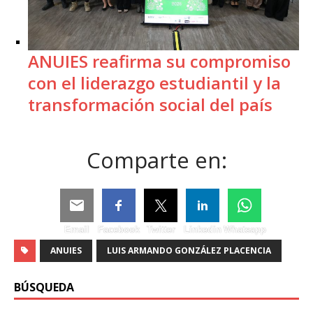
ANUIES reafirma su compromiso
con el liderazgo estudiantil y la
transformación social del país
Comparte en:
Email
Facebook
Twitter
Linkedin
Whatsapp
ANUIES
LUIS ARMANDO GONZÁLEZ PLACENCIA
BÚSQUEDA