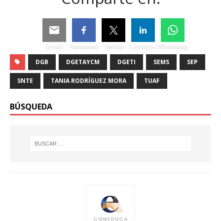
Email
Facebook
Twitter
Linkedin
Whatsapp
DGB
DGETAYCM
DGETI
SEMS
SEP
SNTE
TANIA RODRÍGUEZ MORA
TUAF
BÚSQUEDA