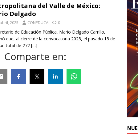
ropolitana del Valle de México:
io Delgado
abril, 2025
CONEDUCA
0
cretario de Educación Pública, Mario Delgado Carrillo,
mó que, al cierre de la convocatoria 2025, el pasado 15 de
, un total de 272
[…]
Comparte en:
ail
Facebook
Twitter
Linkedin
Whatsapp
NUE