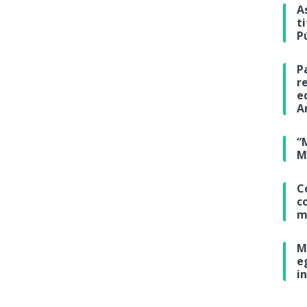
A
t
P
P
r
e
A
“
M
C
c
m
M
e
i