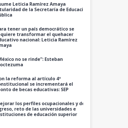
sume Leticia Ramírez Amaya
itularidad de la Secretaría de Educación
ública
ara tener un país democrático se
equiere transformar el quehacer
ducativo nacional: Leticia Ramírez
maya
México no se rinde”: Esteban
octezuma
on la reforma al artículo 4º
onstitucional se incrementará el
onto de becas educativas: SEP
ejorar los perfiles ocupacionales y de
greso, reto de las universidades e
nstituciones de educación superior