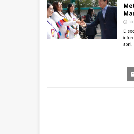
Met
Mar
30 
El se
infor
abril
Em