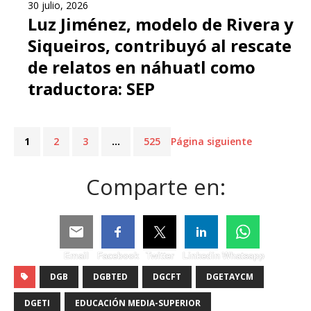
30 julio, 2026
Luz Jiménez, modelo de Rivera y
Siqueiros, contribuyó al rescate
de relatos en náhuatl como
traductora: SEP
1
2
3
…
525
Página siguiente
Comparte en:
Email
Facebook
Twitter
Linkedin
Whatsapp
DGB
DGBTED
DGCFT
DGETAYCM
DGETI
EDUCACIÓN MEDIA-SUPERIOR