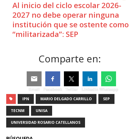
Al inicio del ciclo escolar 2026-
2027 no debe operar ninguna
institución que se ostente como
“militarizada”: SEP
Comparte en:
Email
Facebook
Twitter
Linkedin
Whatsapp
IPN
MARIO DELGADO CARRILLO
SEP
TECNM
UNISA
UNIVERSIDAD ROSARIO CATELLANOS
BÚSQUEDA