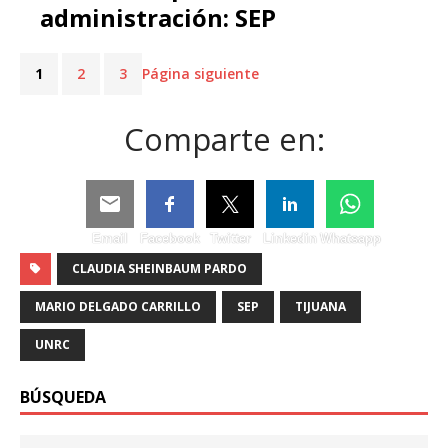
administración: SEP
1
2
3
Página siguiente
Comparte en:
Email
Facebook
Twitter
Linkedin
Whatsapp
CLAUDIA SHEINBAUM PARDO
MARIO DELGADO CARRILLO
SEP
TIJUANA
UNRC
BÚSQUEDA