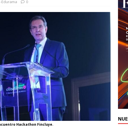
i-Edurama
0
NUE
ncuentro Hackathon Fincluye.