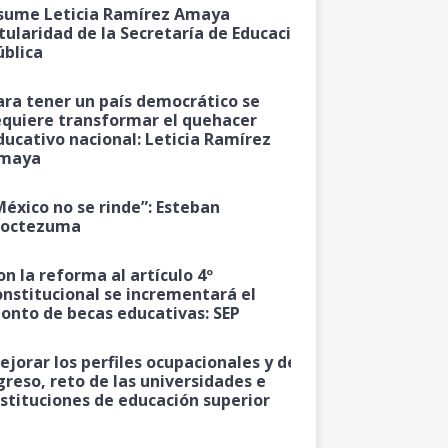
sume Leticia Ramírez Amaya
itularidad de la Secretaría de Educación
ública
ara tener un país democrático se
equiere transformar el quehacer
ducativo nacional: Leticia Ramírez
maya
México no se rinde”: Esteban
octezuma
on la reforma al artículo 4º
onstitucional se incrementará el
onto de becas educativas: SEP
ejorar los perfiles ocupacionales y de
greso, reto de las universidades e
nstituciones de educación superior