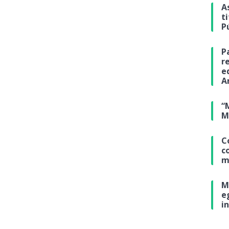
A
t
P
P
r
e
A
“
M
C
c
m
M
e
i