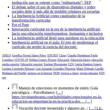
institución que se ostente como “militarizada”: SEP
El debate sobre el uso de dispositivos digitales y redes
sociales debe ir más allá de prohibir celulares en escuelas
La Inteligencia Artificial como catalizador de la
transformación curricular
Por el Pase
Innovación curricular en la era de la inteligencia artificial:
hacia una educación transformadora, humanista e inclusiva
La inteligencia artificial llegó para quedarse en la educación
Inteligencia artificial en el aula: El reto de modernizar el
currículo sin perder la esencia del docente.
AMLO
Angélica Noemí Juárez Pérez
ANUIES
Clases
Claudia Sheinbaum Pardo
Coneduca
COVID-19
Delfina Gómez Álvarez
Educación
Educación básica
educación
media-superior
Educación superior
Esteban Moctezuma
LEN
Leticia Ramírez Amaya
Luciano Concheiro Bórquez
Luis Armando González Placencia
Mario Delgado Carrillo
Mañanera del Pueblo
mujeres en la historia
NEM
regreso a clases
revista edurama
SEN
sep
Manejo de emociones en momentos de estrés: Guía
psicológica. - PsicoBalance:
[…]
https://revistaedurama.com/habilidades-emocionales-en-la-
educacion-su-importancia-en-la-practica-doc… […]
Vocación docente inesperada y algunos pe...:
[…] Lic.