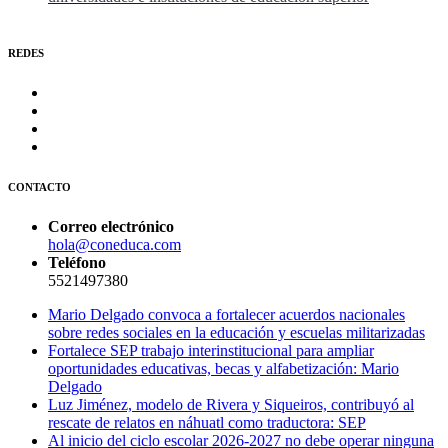
REDES
CONTACTO
Correo electrónico
hola@coneduca.com
Teléfono
5521497380
Mario Delgado convoca a fortalecer acuerdos nacionales
sobre redes sociales en la educación y escuelas militarizadas
Fortalece SEP trabajo interinstitucional para ampliar
oportunidades educativas, becas y alfabetización: Mario
Delgado
Luz Jiménez, modelo de Rivera y Siqueiros, contribuyó al
rescate de relatos en náhuatl como traductora: SEP
Al inicio del ciclo escolar 2026-2027 no debe operar ninguna