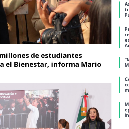
A
t
P
P
r
e
A
 millones de estudiantes
“
ra el Bienestar, informa Mario
M
C
c
m
M
e
i