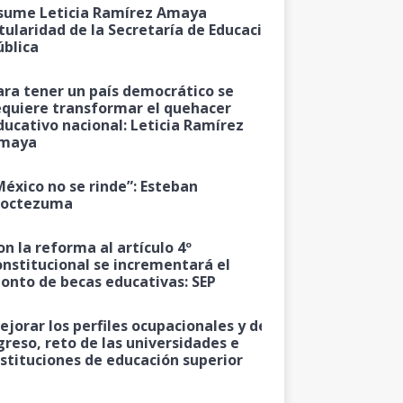
sume Leticia Ramírez Amaya
itularidad de la Secretaría de Educación
ública
ara tener un país democrático se
equiere transformar el quehacer
ducativo nacional: Leticia Ramírez
maya
México no se rinde”: Esteban
octezuma
on la reforma al artículo 4º
onstitucional se incrementará el
onto de becas educativas: SEP
ejorar los perfiles ocupacionales y de
greso, reto de las universidades e
nstituciones de educación superior