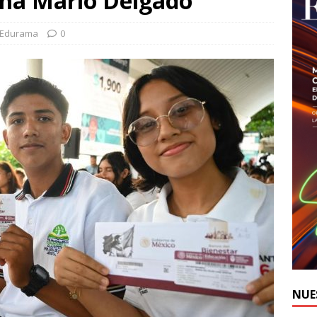
rma Mario Delgado
-Edurama
0
NUE