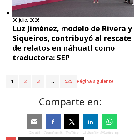
30 julio, 2026
Luz Jiménez, modelo de Rivera y
Siqueiros, contribuyó al rescate
de relatos en náhuatl como
traductora: SEP
1
2
3
…
525
Página siguiente
Comparte en:
Email
Facebook
Twitter
Linkedin
Whatsapp